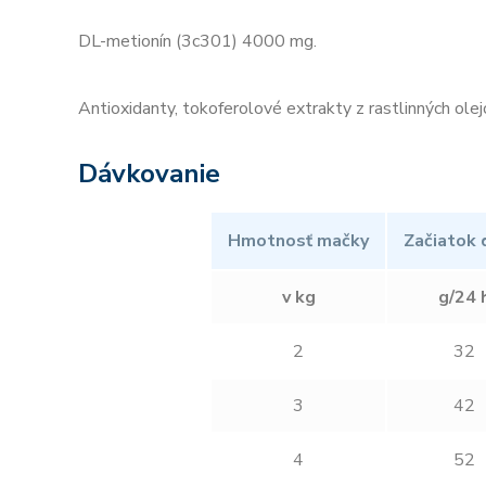
DL-metionín (3c301) 4000 mg.
Antioxidanty, tokoferolové extrakty z rastlinných olej
Dávkovanie
Hmotnosť mačky
Začiatok 
v kg
g/24 
2
32
3
42
4
52