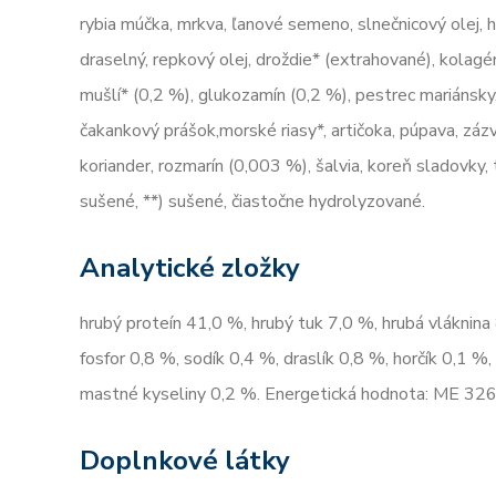
rybia múčka, mrkva, ľanové semeno, slnečnicový olej, hy
draselný, repkový olej, droždie* (extrahované), kola
mušlí* (0,2 %), glukozamín (0,2 %), pestrec mariánsky, 
čakankový prášok,morské riasy*, artičoka, púpava, zázv
koriander, rozmarín (0,003 %), šalvia, koreň sladovky,
sušené, **) sušené, čiastočne hydrolyzované.
Analytické zložky
hrubý proteín 41,0 %, hrubý tuk 7,0 %, hrubá vláknina
fosfor 0,8 %, sodík 0,4 %, draslík 0,8 %, horčík 0,1
mastné kyseliny 0,2 %. Energetická hodnota: ME 326
Doplnkové látky