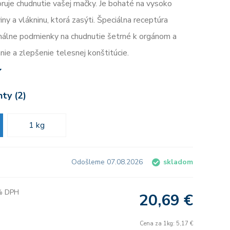
ruje chudnutie vašej mačky. Je bohaté na vysoko
iny a vlákninu, ktorá zasýti. Špeciálna receptúra ​​
málne podmienky na chudnutie šetrné k orgánom a
nie a zlepšenie telesnej konštitúcie.
nty (2)
1 kg
Odošleme 07.08.2026
skladom
 % DPH
20,69 €
Cena za 1kg: 5,17 €