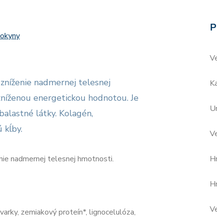
P
pokyny
V
zníženie nadmernej telesnej
Ka
zníženou energetickou hodnotou. Je
Ur
balastné látky. Kolagén,
 kĺby.
V
ie nadmernej telesnej hmotnosti.
H
H
Ve
varky, zemiakový proteín*, lignocelulóza,