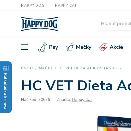
HAPPY DOG
HAPPY CAT
Psy
Mačky
Akcie
ÚVOD
MAČKY
HC VET DIETA ADIPOSITAS 4 KG
Kalkulačka krmiva
HC VET Dieta Ad
Náš kód: 70676
Značka:
Happy Cat