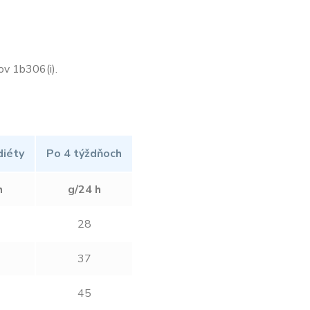
ov 1b306(i).
diéty
Po 4 týždňoch
h
g/24 h
28
37
45