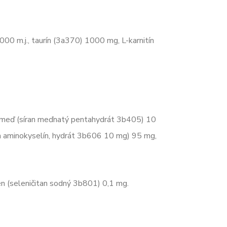
00 m.j., taurín (3a370) 1000 mg, L-karnitín
 meď (síran meďnatý pentahydrát 3b405) 10
 a aminokyselín, hydrát 3b606 10 mg) 95 mg,
én (seleničitan sodný 3b801) 0,1 mg.