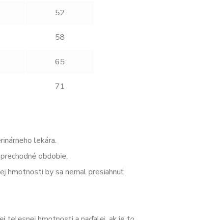
52
58
65
71
rinárneho lekára.
a prechodné obdobie.
nej hmotnosti by sa nemal presiahnuť
j telesnej hmotnosti a naďalej, ak je to