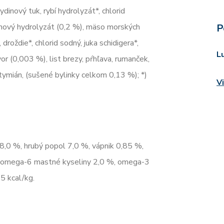
dinový tuk, rybí hydrolyzát*, chlorid
génový hydrolyzát (0,2 %), mäso morských
P
droždie*, chlorid sodný, juka schidigera*,
L
or (0,003 %), list brezy, pŕhľava, rumanček,
 tymián, (sušené bylinky celkom 0,13 %); *)
V
 8,0 %, hrubý popol 7,0 %, vápnik 0,85 %,
 %, omega-6 mastné kyseliny 2,0 %, omega-3
5 kcal/kg.