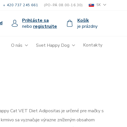
SK
+ 420 737 245 661
(PO-PÁ 08.00-16.30)
Prihláste sa
Košík
d
nebo
registrujte
je prázdny
Kontakty
O nás
Svet Happy Dog
appy Cat VET Diet Adipositas je určené pre mačky s
 krmivo sa vyznačuje výrazne zníženým obsahom