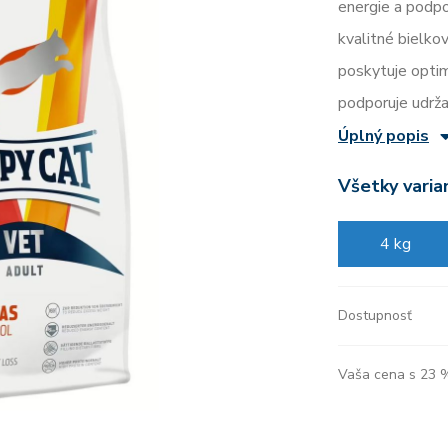
energie a podpo
kvalitné bielkov
poskytuje opti
podporuje udrža
Úplný popis
Všetky varia
4 kg
Dostupnosť
Vaša cena s 23