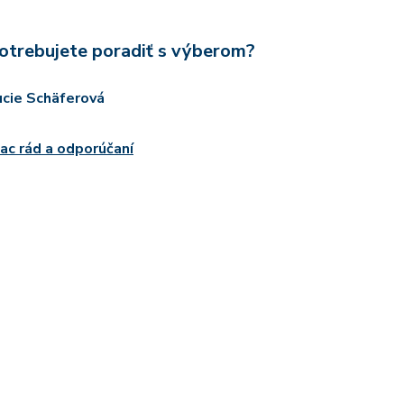
otrebujete poradiť s výberom?
ucie Schäferová
iac rád a odporúčaní