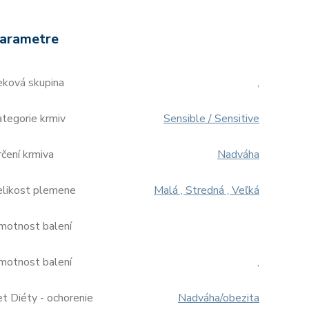
arametre
eková skupina
,
tegorie krmiv
Sensible / Sensitive
čení krmiva
Nadváha
elikost plemene
Malá , Stredná , Veľká
motnost balení
motnost balení
,
t Diéty - ochorenie
Nadváha/obezita