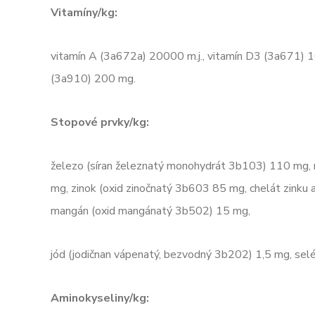
Vitamíny/kg:
vitamín A (3a672a) 20000 m.j., vitamín D3 (3a671) 10
(3a910) 200 mg.
Stopové prvky/kg:
železo (síran železnatý monohydrát 3b103) 110 mg,
mg, zinok (oxid zinočnatý 3b603 85 mg, chelát zinku
mangán (oxid mangánatý 3b502) 15 mg,
jód (jodičnan vápenatý, bezvodný 3b202) 1,5 mg, sel
Aminokyseliny/kg: