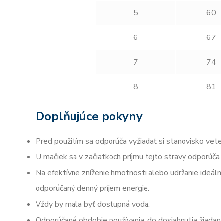
5
60
6
67
7
74
8
81
Doplňujúce pokyny
Pred použitím sa odporúča vyžiadať si stanovisko vete
U mačiek sa v začiatkoch príjmu tejto stravy odporúč
Na efektívne zníženie hmotnosti alebo udržanie ideál
odporúčaný denný príjem energie.
Vždy by mala byť dostupná voda.
Odporúčané obdobie používania: do dosiahnutia žiadane