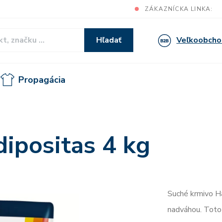
ZÁKAZNÍCKA LINKA:
Veľkoobcho
Hľadať
Propagácia
ipositas 4 kg
Suché krmivo H
nadváhou. Toto