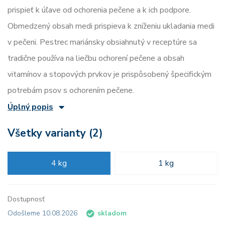
prispieť k úľave od ochorenia pečene a k ich podpore.
Obmedzený obsah medi prispieva k zníženiu ukladania medi
v pečeni. Pestrec mariánsky obsiahnutý v receptúre sa
tradične používa na liečbu ochorení pečene a obsah
vitamínov a stopových prvkov je prispôsobený špecifickým
potrebám psov s ochorením pečene.
Úplný popis
Všetky varianty (2)
4 kg
1 kg
Dostupnosť
Odošleme 10.08.2026
skladom