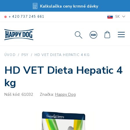
Kalkulačka ceny krmné dávky
SK
+ 420 737 245 661
HD VET DIETA HEPATIC 4 KG
ÚVOD
PSY
HD VET Dieta Hepatic 4
kg
Náš kód: 61032
Značka:
Happy Dog