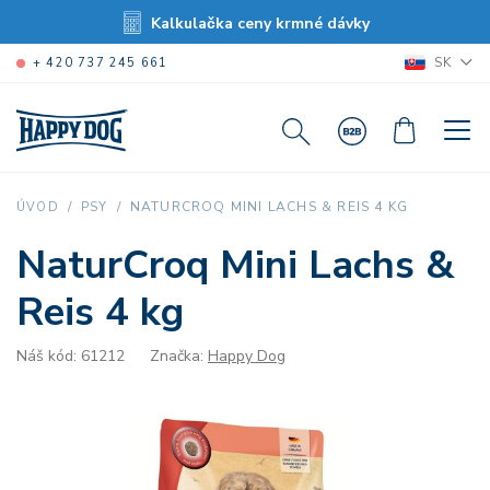
Kalkulačka ceny krmné dávky
SK
+ 420 737 245 661
NATURCROQ MINI LACHS & REIS 4 KG
ÚVOD
PSY
NaturCroq Mini Lachs &
Reis 4 kg
Náš kód: 61212
Značka:
Happy Dog