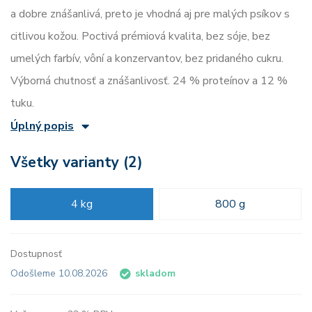
a dobre znášanlivá, preto je vhodná aj pre malých psíkov s
citlivou kožou. Poctivá prémiová kvalita, bez sóje, bez
umelých farbív, vôní a konzervantov, bez pridaného cukru.
Výborná chutnosť a znášanlivosť. 24 % proteínov a 12 %
tuku.
Úplný popis
Všetky varianty (2)
4 kg
800 g
Dostupnosť
Odošleme 10.08.2026
skladom