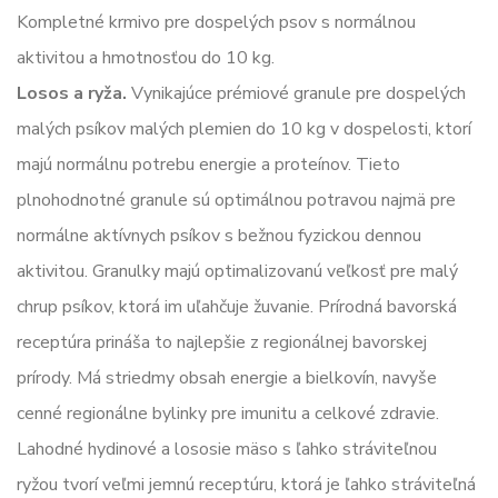
Kompletné krmivo pre dospelých psov s normálnou
aktivitou a hmotnosťou do 10 kg.
Losos a ryža.
Vynikajúce prémiové granule pre dospelých
malých psíkov malých plemien do 10 kg v dospelosti, ktorí
majú normálnu potrebu energie a proteínov. Tieto
plnohodnotné granule sú optimálnou potravou najmä pre
normálne aktívnych psíkov s bežnou fyzickou dennou
aktivitou. Granulky majú optimalizovanú veľkosť pre malý
chrup psíkov, ktorá im uľahčuje žuvanie. Prírodná bavorská
receptúra prináša to najlepšie z regionálnej bavorskej
prírody. Má striedmy obsah energie a bielkovín, navyše
cenné regionálne bylinky pre imunitu a celkové zdravie.
Lahodné hydinové a lososie mäso s ľahko stráviteľnou
ryžou tvorí veľmi jemnú receptúru, ktorá je ľahko stráviteľná