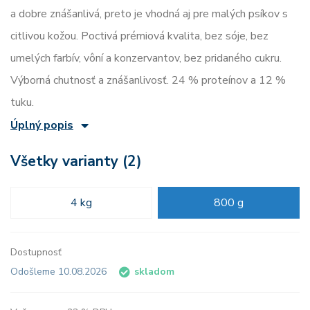
a dobre znášanlivá, preto je vhodná aj pre malých psíkov s
citlivou kožou. Poctivá prémiová kvalita, bez sóje, bez
umelých farbív, vôní a konzervantov, bez pridaného cukru.
Výborná chutnosť a znášanlivosť. 24 % proteínov a 12 %
tuku.
Úplný popis
Všetky varianty (2)
4 kg
800 g
Dostupnosť
Odošleme 10.08.2026
skladom