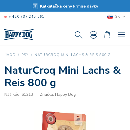
Kalkulačka ceny krmné dávky
SK
+ 420 737 245 661
NATURCROQ MINI LACHS & REIS 800 G
ÚVOD
PSY
NaturCroq Mini Lachs &
Reis 800 g
Náš kód: 61213
Značka:
Happy Dog