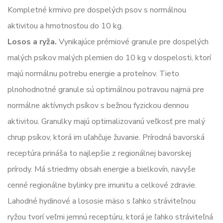
Kompletné krmivo pre dospelých psov s normálnou
aktivitou a hmotnosťou do 10 kg.
Losos a ryža.
Vynikajúce prémiové granule pre dospelých
malých psíkov malých plemien do 10 kg v dospelosti, ktorí
majú normálnu potrebu energie a proteínov. Tieto
plnohodnotné granule sú optimálnou potravou najmä pre
normálne aktívnych psíkov s bežnou fyzickou dennou
aktivitou. Granulky majú optimalizovanú veľkosť pre malý
chrup psíkov, ktorá im uľahčuje žuvanie. Prírodná bavorská
receptúra prináša to najlepšie z regionálnej bavorskej
prírody. Má striedmy obsah energie a bielkovín, navyše
cenné regionálne bylinky pre imunitu a celkové zdravie.
Lahodné hydinové a lososie mäso s ľahko stráviteľnou
ryžou tvorí veľmi jemnú receptúru, ktorá je ľahko stráviteľná