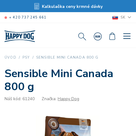
Kalkulačka ceny krmné dávky
SK
+ 420 737 245 661
SENSIBLE MINI CANADA 800 G
ÚVOD
PSY
Sensible Mini Canada
800 g
Náš kód: 61240
Značka:
Happy Dog