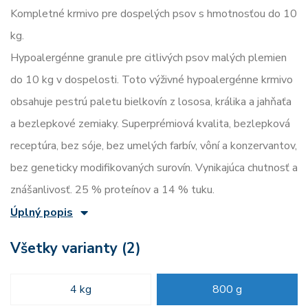
Kompletné krmivo pre dospelých psov s hmotnosťou do 10
kg.
Hypoalergénne granule pre citlivých psov malých plemien
do 10 kg v dospelosti. Toto výživné hypoalergénne krmivo
obsahuje pestrú paletu bielkovín z lososa, králika a jahňaťa
a bezlepkové zemiaky. Superprémiová kvalita, bezlepková
receptúra, bez sóje, bez umelých farbív, vôní a konzervantov,
bez geneticky modifikovaných surovín. Vynikajúca chutnosť a
znášanlivosť. 25 % proteínov a 14 % tuku.
Úplný popis
Všetky varianty (2)
4 kg
800 g