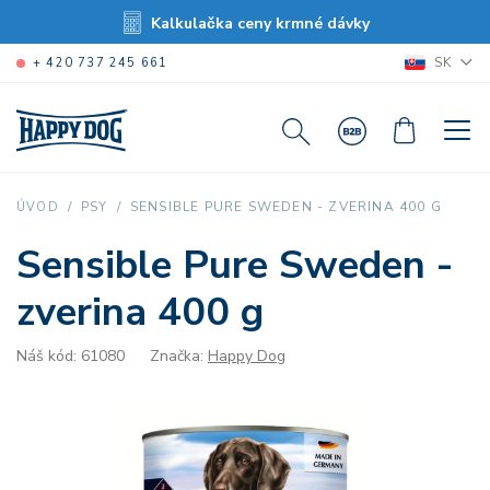
Kalkulačka ceny krmné dávky
SK
+ 420 737 245 661
SENSIBLE PURE SWEDEN - ZVERINA 400 G
ÚVOD
PSY
Sensible Pure Sweden -
zverina 400 g
Náš kód: 61080
Značka:
Happy Dog