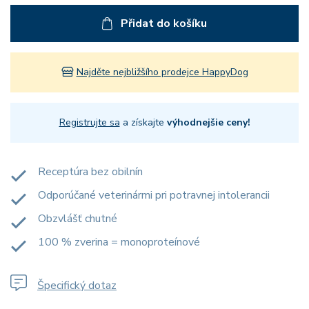
Přidat do košíku
Najděte nejbližšího prodejce HappyDog
Registrujte sa
a získajte
výhodnejšie ceny!
Receptúra bez obilnín
Odporúčané veterinármi pri potravnej intolerancii
Obzvlášť chutné
100 % zverina = monoproteínové
Špecifický dotaz